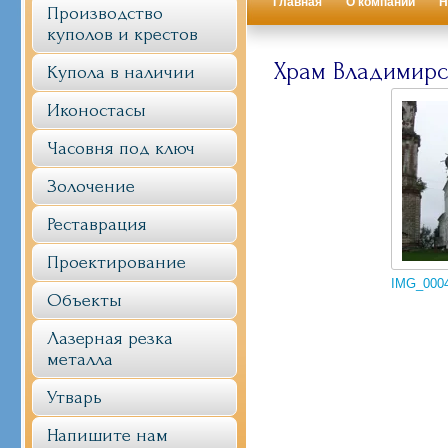
Главная
О компании
Н
Производство
куполов и крестов
Храм Владимирс
Купола в наличии
Иконостасы
Часовня под ключ
Золочение
Реставрация
Проектирование
IMG_000
Объекты
Лазерная резка
металла
Утварь
Напишите нам