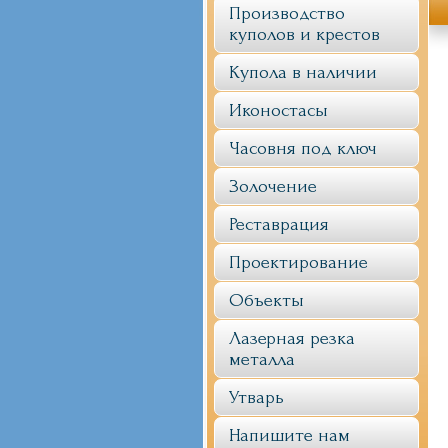
Производство
куполов и крестов
Купола в наличии
Иконостасы
Часовня под ключ
Золочение
Реставрация
Проектирование
Объекты
Лазерная резка
металла
Утварь
Напишите нам