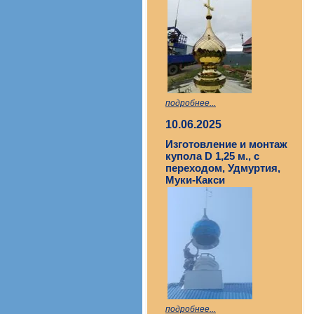
подробнее...
10.06.2025
Изготовление и монтаж
купола D 1,25 м., с
переходом, Удмуртия,
Муки-Какси
подробнее...